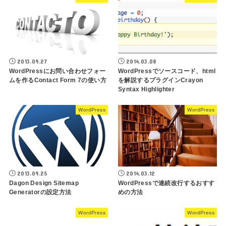
2013.09.27
2014.03.08
WordPressにお問い合わせフォー
WordPressでソースコード、html
ムを作るContact Form 7の使い方
を解説するプラグインCrayon
Syntax Highlighter
WordPress
WordPress
2013.09.25
2014.03.12
Dagon Design Sitemap
WordPressで連続改行するおすす
Generatorの設定方法
めの方法
WordPress
WordPress