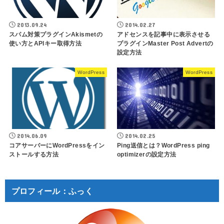
2013.09.24
2014.02.27
スパム対策プラグインAkismetの
アドセンスを記事中に表示させる
使い方とAPIキー取得方法
プラグインMaster Post Advertの
設定方法
WordPress
WordPress
2014.06.09
2014.02.25
コアサーバーにWordPressをイン
Ping送信とは？WordPress ping
ストールする方法
optimizerの設定方法
プロフィール：ふっく