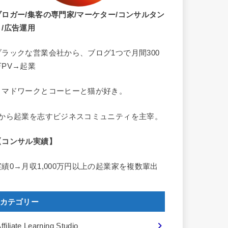
ブロガー/集客の専門家/マーケター/コンサルタン
ト/広告運用
ブラックな営業会社から、ブログ1つで月間300
万PV→起業
ノマドワークとコーヒーと猫が好き。
0から起業を志すビジネスコミュニティを主宰。
【コンサル実績】
実績0→月収1,000万円以上の起業家を複数輩出
カテゴリー
ffiliate Learning Studio