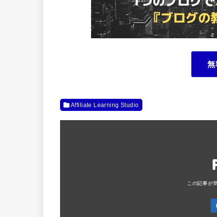
無
Affiliate Learning Studio